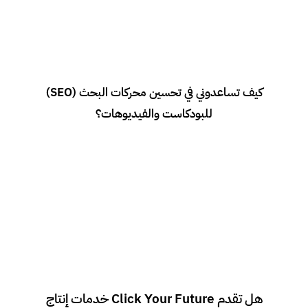
كيف تساعدوني في تحسين محركات البحث (SEO)
نحن نعمل على تحسين العناوين، الأوصاف، والعلامات التوضيحية (Tags)
لضمان ظهور محتواك في نتائج البحث على منصات البودكاست والفيديو.
للبودكاست والفيديوهات؟
هل تقدم Click Your Future خدمات إنتاج
نعم، تقدم الشركة خدمات إعداد المحتوى. كتابة اسكريبت يوتيوب