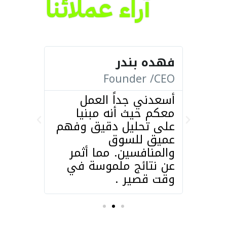
آراء عملائنا
فهده بندر
فهده 
r /CEO
Founder /CEO
أسعدني جداً العمل
هذه الن
معكم حيث أنه مبنيا
مدى ال
عدتنا
على تحليل دقيق وفهم
على تح
عميق للسوق
المنشو
والمنافسين. مما أثمر
عن نتائج ملموسة في
وقت قصير .