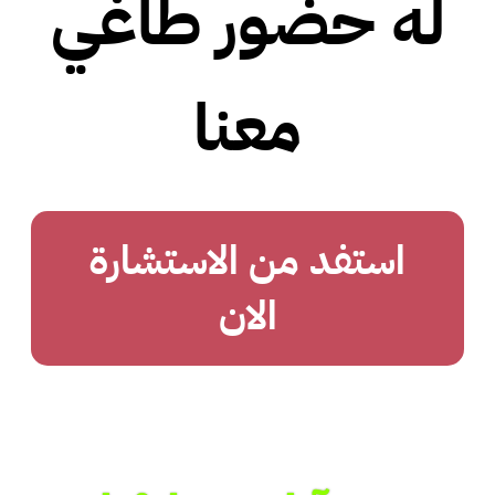
له حضور طاغي
معنا
استفد من الاستشارة
الان