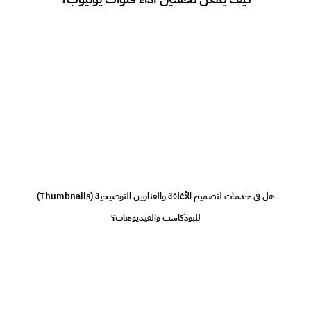
والتفاعل مع المتابعين من خلال التعليقات.
هل في خدمات لتصميم الأغلفة والعناوين التوضيحية (Thumbnails)
نعم، ففريق التصميم لدينا يركز على إنشاء تصميمات جذابة تعكس محتوى
الفيديو وتجذب المزيد من المشاهدات.
للبودكاست والفيديوهات؟