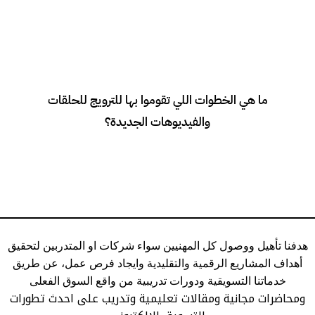
نقوم بإعداد خطة ترويجية متكاملة تشمل محتوى توعوى عن الحلقات
ما هي الخطوات اللي تقوموا بها للترويج للحلقات
والفيديوهات الجديدة عبر منصات التواصل الاجتماعي، البريد الإلكتروني
كما يستخدم استراتيجيات مثل البث المباشر لزيادة الوعي والوصول
والفيديوهات الجديدة؟
محتواك.
هدفنا تأهيل ووصول كل المهنيين سواء شركات او المتدربين لتحقيق
أهداف المشاريع الرقمية والتقليدية وايجاد فرص عمل، عن طريق
خدماتنا التسويقية ودورات تدريبية من واقع السوق الفعلى
ومحاضرات مجانية ومقالات تعليمية وتدريب على احدث تطورات