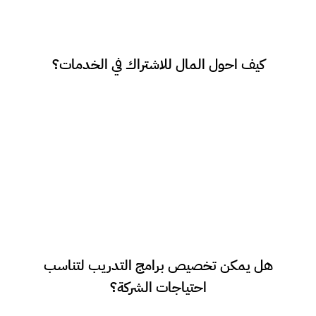
متاح تحويلات بنكية داخلية ودولية. وايضا عن
كيف احول المال للاشتراك في الخدمات؟
طريق Paypal
نعم، يتم تخصيص برامج التدريب لتناسب
هل يمكن تخصيص برامج التدريب لتناسب
احتياجات وأهداف الشركة، مع التركيز على تطوير
احتياجات الشركة؟
المهارات المطلوبة لتحسين الأداء وزيادة الإنتاجية.