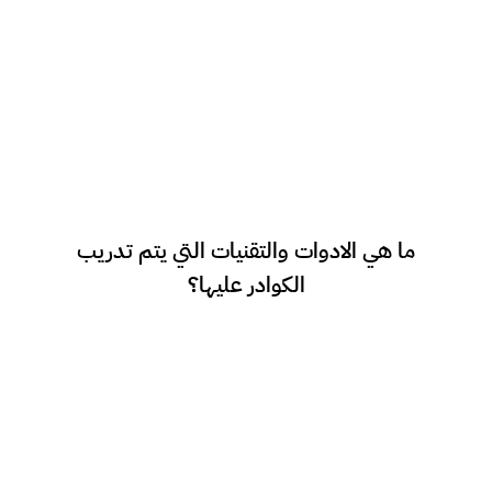
يتم تدريب فرق العمل لدى الشركات على
ما هي الادوات والتقنيات التي يتم تدريب
استراتيجيات التسويق الالكترونى المختلف وكل ما
الكوادر عليها؟
يحتاجون اليه من مهارات ناعمة وصلبة.