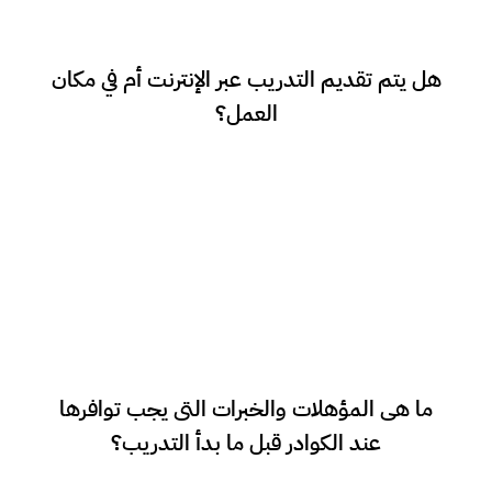
التدريب أونلاين عبر الإنترنت عن طريق مقابلات
هل يتم تقديم التدريب عبر الإنترنت أم في مكان
العمل؟
Google Meet.
ما هى المؤهلات والخبرات التى يجب توافرها
● لا يوجد اشتراطات فى المؤهلات
عند الكوادر قبل ما بدأ التدريب؟