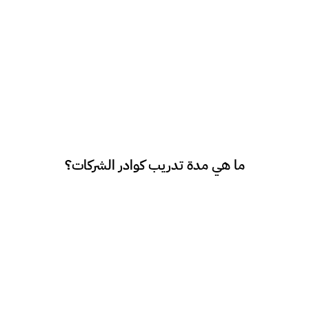
مدة التدريب تعتمد على متطلبات الشركة واهداف
ما هي مدة تدريب كوادر الشركات؟
الكوادر المراد تدريبها.