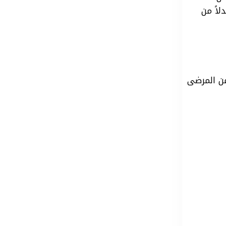
اً من
من
المرضى