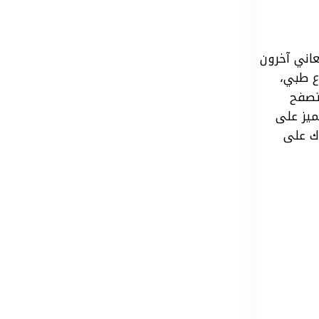
عاني آخرون
ع طبي،
يتصفح
ميز على
ك على