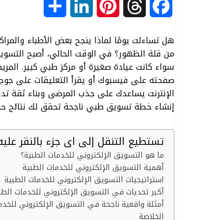
S
L
P
T
F
h
i
i
h
a
هل تساءلت يومًا لماذا ينجح بعض الأطباء والمراك
a
n
n
r
c
من قلة الظهور؟ في الوقت الحالي، أصبح التسويق
سواء كانت عيادة صغيرة أو مركز طبي كبير. المري
r
k
t
e
e
صفحته على فيسبوك أو يقرأ التعليقات على جوج
الإنترنت يساعدك على جذب المرضى وبناء ثقة ت
e
e
e
a
b
إنشاء خطة تسويق طبي ناجحة تحقق لك نتائج حق
d
r
d
o
تستطيع التنقل إلى اى جزء بالنقر عليه
I
e
s
o
ما هو التسويق الإلكتروني للخدمات الطبية؟
n
s
k
أهمية التسويق الإلكتروني للخدمات الطبية
استراتيجيات التسويق الإلكتروني للخدمات الطبية
t
أكبر تحديات في التسويق الإلكتروني للخدمات الط
أمثلة واقعية ناجحة في التسويق الإلكتروني للخدم
الخلاصة