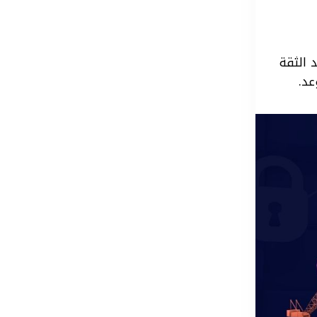
 الثقة
عد.