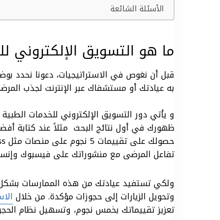
الأسئلة الشائعة
ما هو التسويق الإلكتروني ل
قبل أن نغوص في الاستراتيجيات، دعونا نحدد بوض
به عيادتك أو مستشفاك عبر الإنترنت لجذب المرضى،
و يأتي دور التسويق الإلكتروني للخدمات الطبية
ظهورك في أول نتائج البحث مثلاً عند كتابة أفض
حصولك على تقييمات 5 نجوم على منصات مثل Google My Business
تفاعل المرضى مع منشوراتك على فيسبوك وإنست
ولكي تستفيد عيادتك من هذه الممارسات بشكل ف
وتحويل الزيارات إلى حجوزات مؤكدة. من خلال
الاس
تعزيز تقييماتك بخمس نجوم، وتسهيل نظام الحج