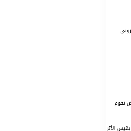
روني
ض تقوم
نفيذ منضبط يقيس الأثر