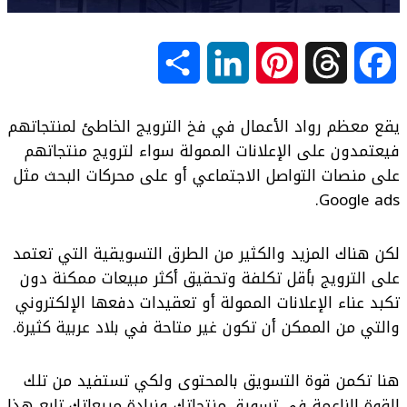
S
L
P
T
F
h
i
i
h
a
يقع معظم رواد الأعمال في فخ الترويج الخاطئ لمنتجاتهم
a
n
n
r
c
فيعتمدون على الإعلانات الممولة سواء لترويج منتجاتهم
على منصات التواصل الاجتماعي أو على محركات البحث مثل
r
k
t
e
e
Google ads.
e
e
e
a
b
لكن هناك المزيد والكثير من الطرق التسويقية التي تعتمد
d
r
d
o
على الترويج بأقل تكلفة وتحقيق أكثر مبيعات ممكنة دون
تكبد عناء الإعلانات الممولة أو تعقيدات دفعها الإلكتروني
I
e
s
o
والتي من الممكن أن تكون غير متاحة في بلاد عربية كثيرة.
n
s
k
هنا تكمن قوة التسويق بالمحتوى ولكي تستفيد من تلك
t
القوة الناعمة في تسويق منتجاتك وزيادة مبيعاتك تابع هذا