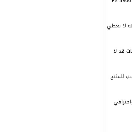
فهو حجم ملف الصورة الذي ترفعه على Redbubble، ويُقاس غالبًا بالبكسل مثل: 2875 × 3900 PX
نه لا يعطي
ت قد لا
ب للمنتج
احترافي