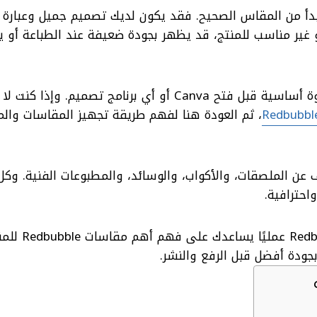
ة فقط، بل يبدأ من المقاس الصحيح. فقد يكون لديك تصميم جميل وعبارة
أو غير مناسب للمنتج، قد يظهر بجودة ضعيفة عند الطباعة أو ي
لذلك، معرفة مقاسات تصميمات Redbubble خطوة أساسية قبل فتح Canva أو أي برنامج تصميم.
، ثم العودة هنا لفهم طريقة تجهيز المقاسات والم
يم التيشيرت على Redbubble يختلف عن الملصقات، والأكواب، والوسائد، والمطبوعات الفنية. 
احترافية.
في هذا الدليل، ستجد n size guide