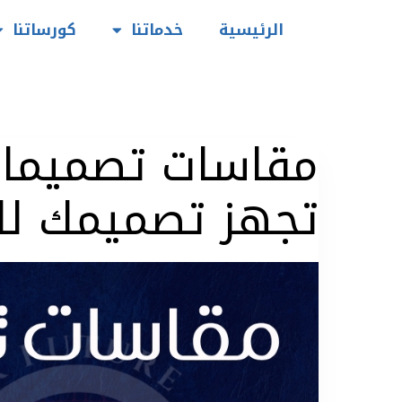
الرئيسية
خدماتنا
كورساتنا
تجهز تصميمك للط