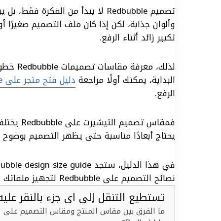
تصميم Redbubble لا يبدأ من الفكر
a
n
n
r
c
وألوان جذابة، لكن إذا كان ملف التصميم صغيرًا 
تكبير زائد أثناء الرفع.
r
k
t
e
e
e
e
e
a
b
البداية، يمكنك أولًا مراجعة
دليل فتح متجر على Redbubble
d
r
d
o
الرفع.
I
e
s
o
فمقاس تصم
n
s
k
يحتاج أبعادًا مناسبة حتى يظهر التصميم بوضوح و
t
نصائح التصميم على Redbubble لتجهيز ملفاتك بجودة أفضل قبل الرفع والنشر.
تستطيع التنقل إلى اى جزء بالنقر عليه
ما الفرق بين مقاس المنتج ومقاس التصميم على