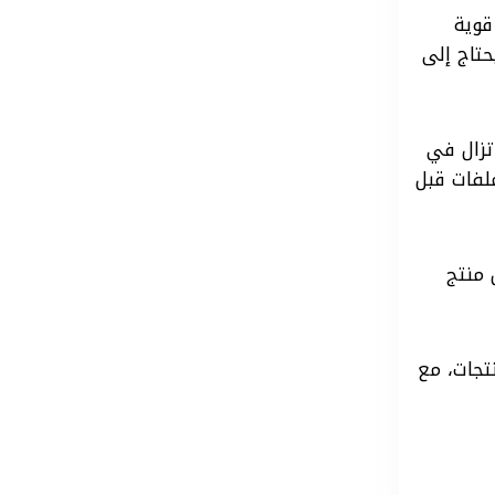
 قوية
حتاج إلى
 وإذا كنت لا تزال في
لفات قبل
وكل منتج
Redbubble desig عمليًا يساعدك على فهم أهم مقاسات Redbubble للمنتجات، مع