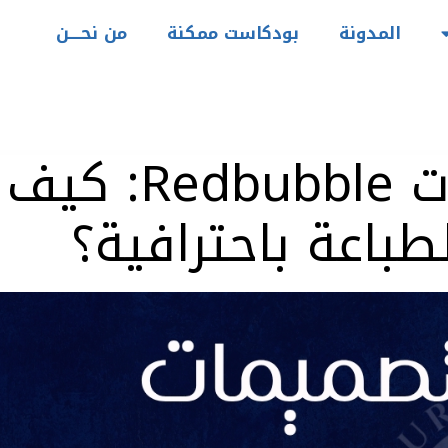
المدونة
بودكاست ممكنة
من نحــــن
مقاسات تصميمات Redbubble: كيف
باعة باحترافية؟