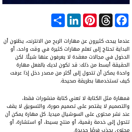
S
L
P
T
F
h
i
i
h
a
عندما يبحث كثيرون عن مهارات الربح من الانترنت، يظنون أن
a
n
n
r
c
البداية تحتاج إلى تعلم مهارات كثيرة في وقت واحد، أو
الدخول في مجالات معقدة لا يعرفون عنها شيئًا. لكن
r
k
t
e
e
الحقيقة أبسط من ذلك: قد تكون لديك بالفعل مهارة
واحدة يمكن أن تتحول إلى أكثر من مصدر دخل إذا عرفت
e
e
e
a
b
كيف تستخدمها بطريقة صحيحة.
d
r
d
o
فمهارة مثل الكتابة لا تعني كتابة منشورات فقط،
I
e
s
o
والتصميم لا يقتصر على تصميم صورة، والتسويق لا يقف
عند نشر محتوى على السوشيال ميديا. كل مهارة يمكن أن
n
s
k
تتحول إلى خدمة رقمية، أو منتج بسيط، أو استشارة، أو
t
محتوى يجذب فرصًا جديدة.