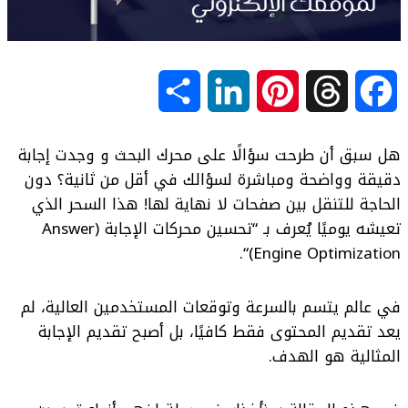
S
L
P
T
F
h
i
i
h
a
هل سبق أن طرحت سؤالًا على محرك البحث و وجدت إجابة
a
n
n
r
c
دقيقة وواضحة ومباشرة لسؤالك في أقل من ثانية؟ دون
الحاجة للتنقل بين صفحات لا نهاية لها! هذا السحر الذي
r
k
t
e
e
تعيشه يوميًا يُعرف بـ “
تحسين محركات الإجابة (Answer
“.
)
Engine Optimization
e
e
e
a
b
d
r
d
o
في عالم يتسم بالسرعة وتوقعات المستخدمين العالية، لم
يعد تقديم المحتوى فقط كافيًا، بل أصبح تقديم الإجابة
I
e
s
o
المثالية هو الهدف.
n
s
k