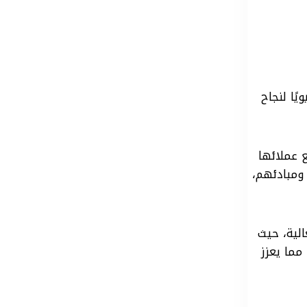
ًا لنجاح
 عملائها
 ومبادئهم،
لية، حيث
ما يعزز