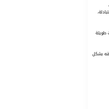
ادلة،
 طويلة
قه بشكل