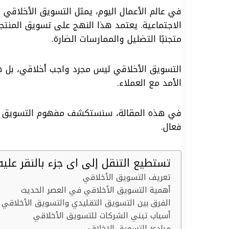
في عالم الأعمال اليوم، يمثل التسويق الأخلاقي 
a
n
n
r
c
الاجتماعية. يعتمد هذا النهج على تسويق المنتج
متجنبًا التضليل والممارسات الضارة.
r
k
t
e
e
التسويق الأخلاقي ليس مجرد واجب أخلاقي، بل هو أ
e
e
e
a
b
الأمد مع العملاء.
d
r
d
o
في هذه المقالة، سنستكشف مفهوم التسويق الأ
I
e
s
o
فعال.
n
s
k
تستطيع التنقل إلى اى جزء بالنقر عليه
t
تعريف التسويق الأخلاقي
أهمية التسويق الأخلاقي في العصر الحديث
الفرق بين التسويق التقليدي والتسويق الأخلاقي
أسباب تبني الشركات للتسويق الأخلاقي
مبادئ التسويق الاخلاقي