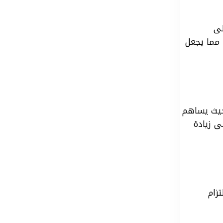
لى
 مما يجعل
حيث يساهم
ى زيادة
زام