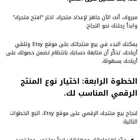
مبروك، أنت الآن جاهز لإعداد متجرك. اختر “افتح متجرك”
وابدأ رحلتك نحو النجاح.
يمكنك البدء في بيع منتجاتك على موقع Etsy وتلقي
أرباحك. تذكّر أن متابعة حسابك بانتظام تضمن حصولك على
أرباحك بسهولة.
الخطوة الرابعة:
اختيار نوع المنتج
الرقمي المناسب لك.
لنجاح بيع منتجك الرقمي على موقع Etsy، اتبع الخطوات
التالية:
حدّد اهتماماتك ومهاراتك: ابدأ بما تحب وما تجيد