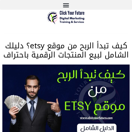
كيف تبدأ الربح من موقع etsy؟ دليلك
الشامل لبيع المنتجات الرقمية باحتراف