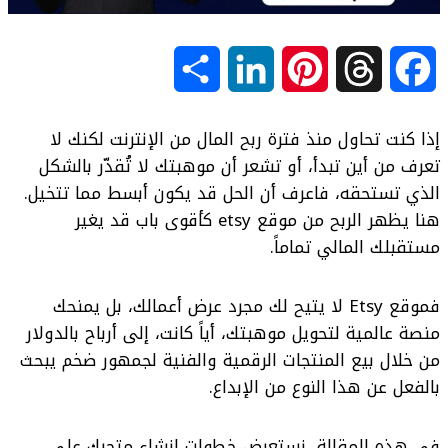
S
L
P
T
F
h
i
i
h
a
إذا كنت تحاول منذ فترة ربح المال من الإنترنت لكنك لا
a
n
n
r
c
تعرف من أين تبدأ، أو تشعر أن موهبتك لا تُقدّر بالشكل
الذي تستحقه، فاعرف أن الحل قد يكون أبسط مما تتخيل.
r
k
t
e
e
هنا يظهر الربح من موقع etsy كأقوى باب قد يغير
مستقبلك المالي تماماً.
e
e
e
a
b
d
r
d
o
فموقع Etsy لا يتيح لك مجرد عرض أعمالك، بل يمنحك
منصة عالمية لتحويل موهبتك، أياً كانت، إلى أرباح بالدولار
I
e
s
o
من خلال بيع المنتجات الرقمية والفنية لجمهور ضخم يبحث
بالفعل عن هذا النوع من الإبداع.
n
s
k
t
في هذه المقالة، نستعرض خطوات إنشاء متجرك على