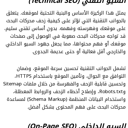
السيو التقني (Technical SEO)
يمثل هذا الركيزة الأساس والبنية التحتية لموقعك. يتعلق
بالجوانب التقنية التي تؤثر على كيفية زحف محركات البحث
على موقعك وفهرسته وفهمه. بدون أساس تقني سليم،
قد تواجه محركات البحث صعوبة في الوصول إلى صفحات
موقعك أو فهم محتواها، مما يجعل جهود السيو الداخلي
والخارجي أقل فعالية أو حتى عديمة الجدوى.
تشمل الجوانب التقنية تحسين سرعة الموقع، وضمان
التوافق مع الجوال، وتأمين الموقع باستخدام HTTPS،
وتحسين قابلية الزحف والفهرسة من خلال ملفات Sitemap
وRobots.txt، وإصلاح أخطاء الزحف والروابط المعطلة،
واستخدام البيانات المنظمة (Schema Markup) لمساعدة
محركات البحث على فهم المحتوى بشكل أفضل.
السيو الداخلي (On-Page SEO)