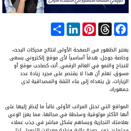
S
L
P
T
F
h
i
i
h
a
يعتبر الظهور في الصفحة الأولى لنتائج محركات البحث،
a
n
n
r
c
وخاصة جوجل، هدفاً أساسياً لأي موقع إلكتروني يسعى
للنجاح والنمو في العالم الرقمي. أنت كصاحب موقع أو
r
k
t
e
e
مسوق، تعلم أن هذا لا يقتصر على مجرد زيادة عدد
الزيارات، بل يتعداه إلى بناء الثقة والمصداقية لدى
e
e
e
a
b
جمهورك.
d
r
d
o
المواقع التي تحتل المراتب الأولى غالباً ما يُنظر إليها على
I
e
s
o
أنها الأكثر موثوقية وسلطة في مجالها، مما يعزز الوعي
بعلامتك التجارية ويساهم بشكل مباشر في جذب عملاء
n
s
k
محتملين ذوي جودة عالية وزيادة معدلات التحويل. لذا