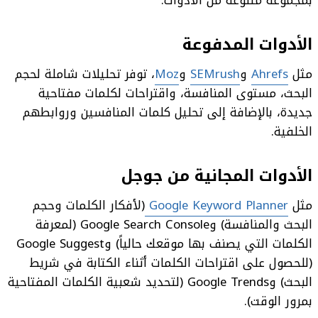
بمجموعة متنوعة من الأدوات:
الأدوات المدفوعة
مثل
Ahrefs
و
SEMrush
و
Moz
، توفر تحليلات شاملة لحجم
البحث، مستوى المنافسة، واقتراحات لكلمات مفتاحية
جديدة، بالإضافة إلى تحليل كلمات المنافسين وروابطهم
الخلفية.
الأدوات المجانية من جوجل
مثل
Google Keyword Planner
(لأفكار الكلمات وحجم
البحث والمنافسة) وGoogle Search Console (لمعرفة
الكلمات التي يصنف بها موقعك حالياً) وGoogle Suggest
(للحصول على اقتراحات الكلمات أثناء الكتابة في شريط
البحث) وGoogle Trends (لتحديد شعبية الكلمات المفتاحية
بمرور الوقت).